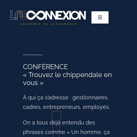
Skip
to
Toggle
content
Navigation
SERVICES
À PROPOS
CONFÉRENCE
« Trouvez le chippendale en
CONTACT
vous »
À qui ça s’adresse : gestionnaires,
cadres, entrepreneurs, employés.
On a tous déjà entendu des
phrases comme « Un homme, ça